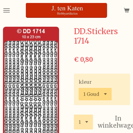
Ga
direct
naar
de
DD.Stickers
hoofdinhoud
1714
€ 0,80
kleur
In
winkelwag