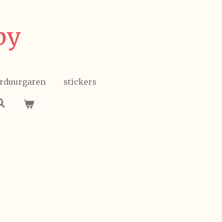
by
rduurgaren
stickers