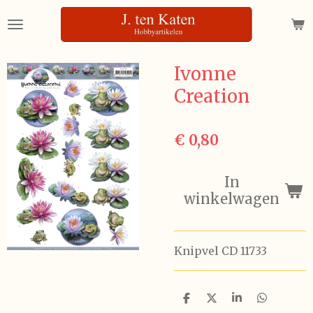
Ga
direct
naar
de
Ivonne
hoofdinhoud
Creation
€ 0,80
In
winkelwagen
Knipvel CD 11733
D
D
S
D