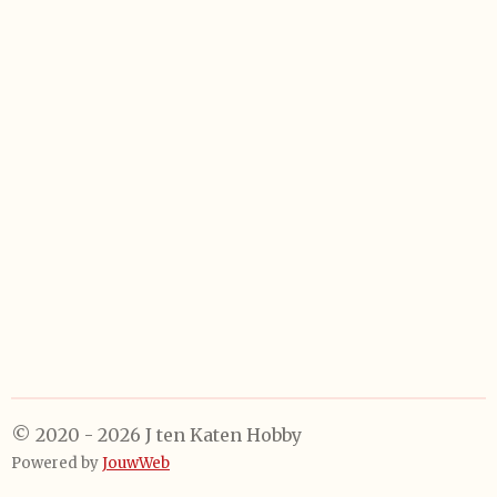
e
e
h
e
l
e
a
l
e
l
r
e
n
e
n
© 2020 - 2026 J ten Katen Hobby
Powered by
JouwWeb