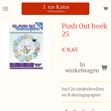
Ga
direct
naar
de
Push Out boek
hoofdinhoud
25
€ 8,45
In
winkelwagen
Incl 24 uitdrukvellen
en 8 desingnpapier