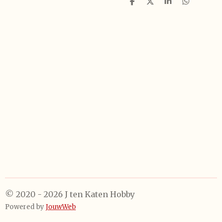
D
D
S
D
e
e
h
e
l
e
a
l
e
l
r
e
n
e
n
© 2020 - 2026 J ten Katen Hobby
Powered by
JouwWeb