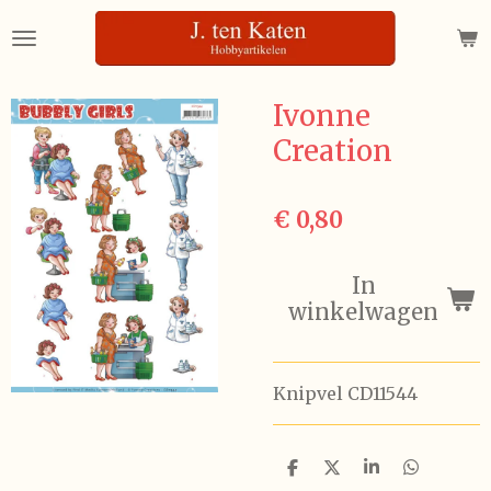
Ga
direct
naar
de
Ivonne
hoofdinhoud
Creation
€ 0,80
In
winkelwagen
Knipvel CD11544
D
D
S
D