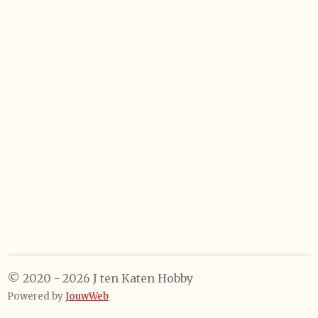
e
e
h
e
l
e
a
l
e
l
r
e
n
e
n
© 2020 - 2026 J ten Katen Hobby
Powered by
JouwWeb