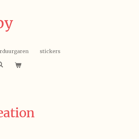
by
rduurgaren
stickers
eation