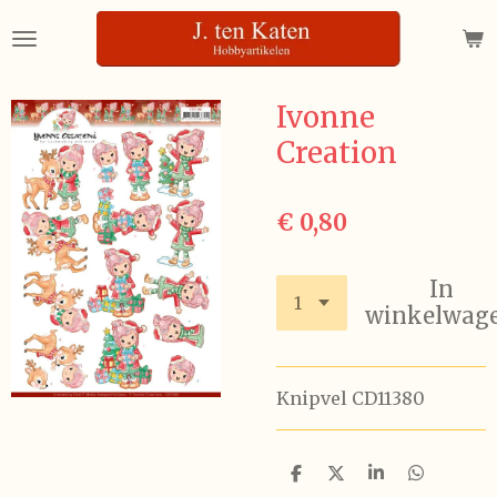
Ga
direct
naar
de
Ivonne
hoofdinhoud
Creation
€ 0,80
In
winkelwag
Knipvel CD11380
D
D
S
D