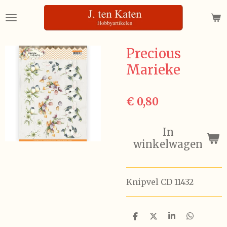
Ga
direct
naar
de
Precious
hoofdinhoud
Marieke
€ 0,80
In
winkelwagen
Knipvel CD 11432
D
D
S
D