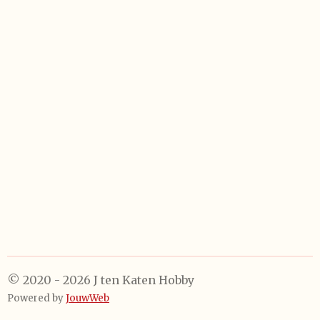
e
e
h
e
l
e
a
l
e
l
r
e
n
e
n
© 2020 - 2026 J ten Katen Hobby
Powered by
JouwWeb