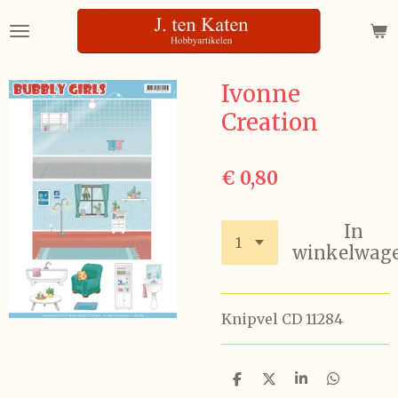
Ga
direct
naar
de
Ivonne
hoofdinhoud
Creation
€ 0,80
In
winkelwag
Knipvel CD 11284
D
D
S
D