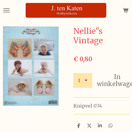
Ga
direct
naar
de
Nellie"s
hoofdinhoud
Vintage
€ 0,80
In
winkelwag
Knipvel 074
D
D
S
D