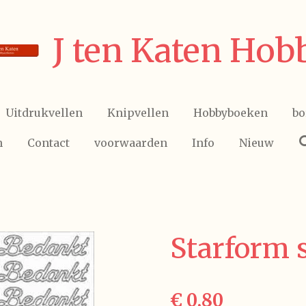
J ten Katen Hob
Uitdrukvellen
Knipvellen
Hobbyboeken
bo
n
Contact
voorwaarden
Info
Nieuw
Starform s
€ 0,80