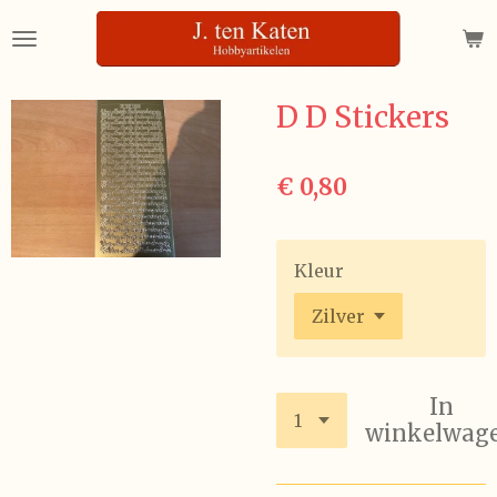
Ga
direct
naar
de
D D Stickers
hoofdinhoud
€ 0,80
Kleur
In
winkelwag