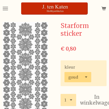
Ga
direct
naar
de
Starform
hoofdinhoud
sticker
€ 0,80
kleur
In
winkelwag