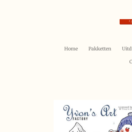
Ga
direct
naar
de
hoofdinhoud
Home
Pakketten
Uitd
C