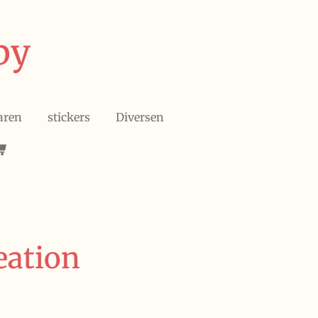
by
aren
stickers
Diversen
eation