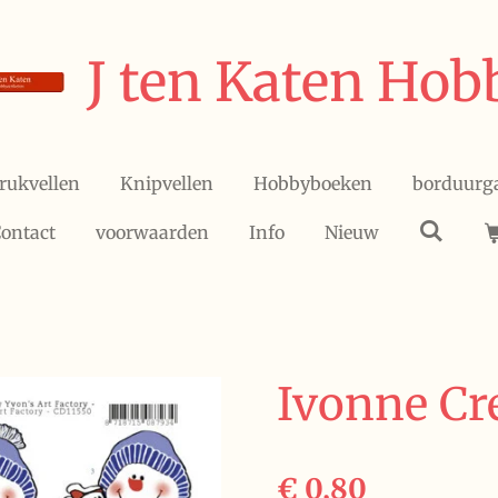
J ten Katen Hob
rukvellen
Knipvellen
Hobbyboeken
borduurg
ontact
voorwaarden
Info
Nieuw
Ivonne Cr
€ 0,80