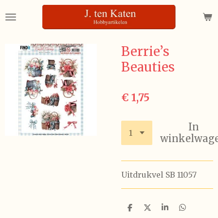
Ga
direct
naar
de
Berrie’s
hoofdinhoud
Beauties
€ 1,75
In
winkelwag
Uitdrukvel SB 11057
D
D
S
D