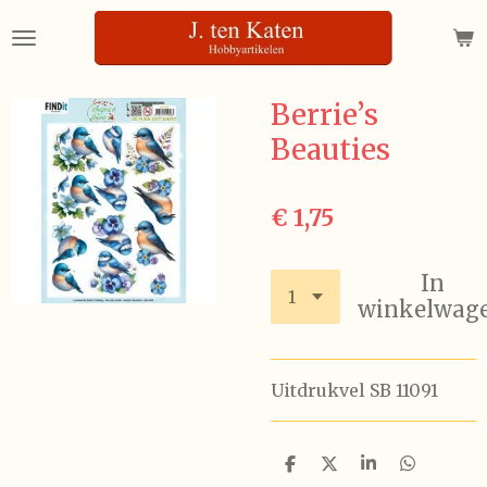
Ga
direct
naar
de
Berrie’s
hoofdinhoud
Beauties
€ 1,75
In
winkelwag
Uitdrukvel SB 11091
D
D
S
D