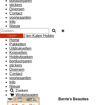
borduurgaren
stickers
Diversen
Contact
voorwaarden
Info
Nieuw
J ten Katen Hobby
Home
Pakketten
Uitdrukvellen
Knipvellen
Hobbyboeken
borduurgaren
stickers
Diversen
Contact
voorwaarden
Info
Nieuw
Zoeken
Winkelwagen
Berrie’s Beauties