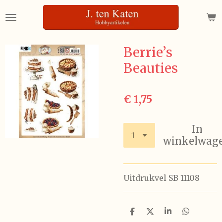
Ga
direct
naar
de
Berrie’s
hoofdinhoud
Beauties
€ 1,75
In
winkelwag
Uitdrukvel SB 11108
D
D
S
D