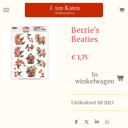
Ga
direct
naar
de
Berrie’s
hoofdinhoud
Beaties
€ 1,75
In
winkelwagen
Uitdrukvel SB 11113
D
D
S
D