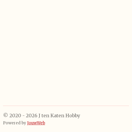
e
e
h
e
l
e
a
l
e
l
r
e
n
e
n
© 2020 - 2026 J ten Katen Hobby
Powered by
JouwWeb