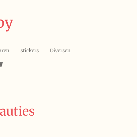
by
aren
stickers
Diversen
auties