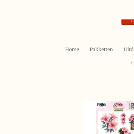
Ga
direct
naar
de
hoofdinhoud
Home
Pakketten
Uitd
C