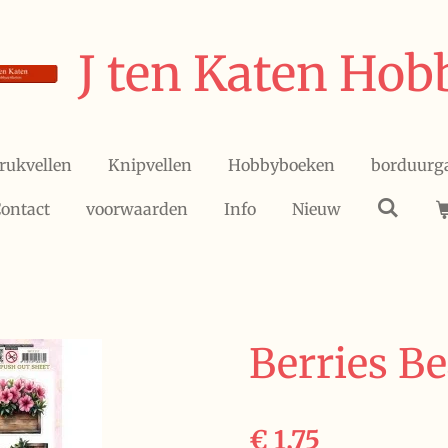
J ten Katen Hob
rukvellen
Knipvellen
Hobbyboeken
borduurg
ontact
voorwaarden
Info
Nieuw
Berries Be
€ 1,75