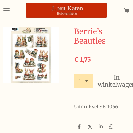
Ga
direct
naar
de
Berrie’s
hoofdinhoud
Beauties
€ 1,75
In
winkelwage
Uitdrukvel SB11066
D
D
S
D