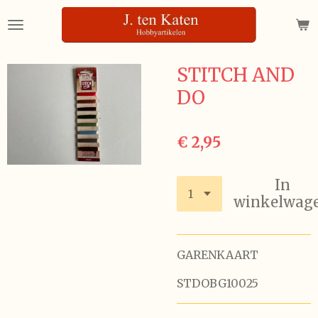
Ga
direct
naar
de
STITCH AND
hoofdinhoud
DO
€ 2,95
In
winkelwag
GARENKAART
STDOBG10025