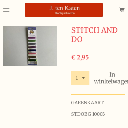
Ga
direct
naar
de
STITCH AND
hoofdinhoud
DO
€ 2,95
In
winkelwage
GARENKAART
STDOBG 10003