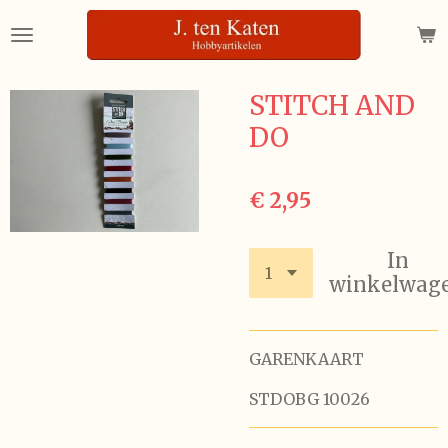
Ga
direct
naar
de
STITCH AND
hoofdinhoud
DO
€ 2,95
In
winkelwag
GARENKAART
STDOBG 10026