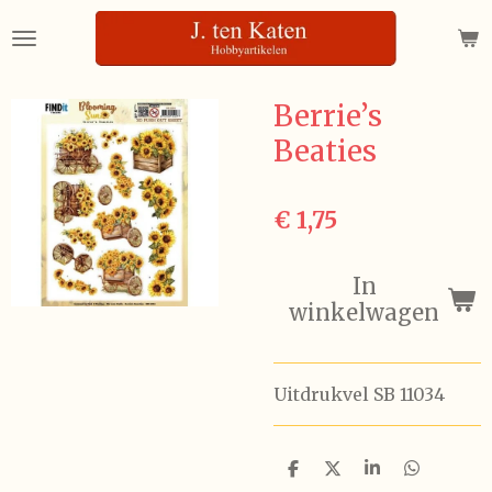
Ga
direct
naar
de
Berrie’s
hoofdinhoud
Beaties
€ 1,75
In
winkelwagen
Uitdrukvel SB 11034
D
D
S
D