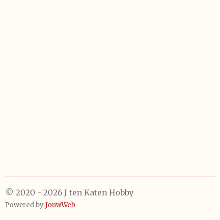
e
e
h
e
l
e
a
l
e
l
r
e
n
e
n
© 2020 - 2026 J ten Katen Hobby
Powered by
JouwWeb