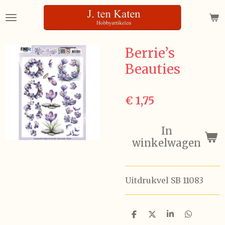
Ga
direct
naar
de
Berrie’s
hoofdinhoud
Beauties
€ 1,75
In
winkelwagen
Uitdrukvel SB 11083
D
D
S
D