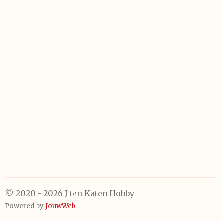
e
e
h
e
l
e
a
l
e
l
r
e
n
e
n
© 2020 - 2026 J ten Katen Hobby
Powered by
JouwWeb