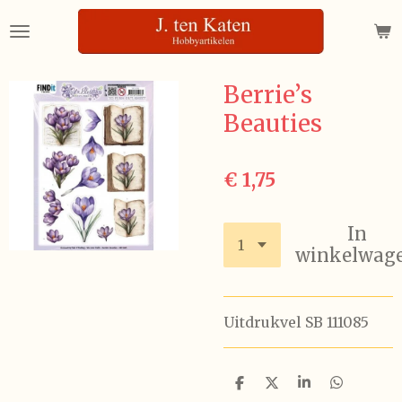
Ga
direct
naar
de
Berrie’s
hoofdinhoud
Beauties
€ 1,75
In
winkelwag
Uitdrukvel SB 111085
D
D
S
D