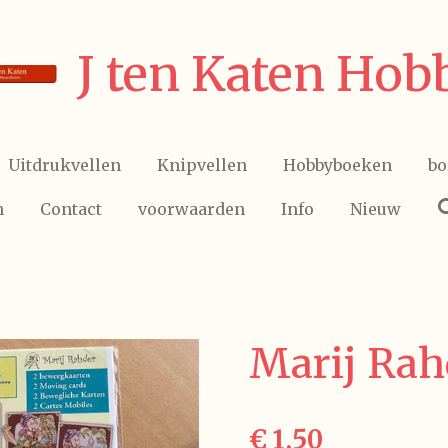
J ten Katen Hob
Uitdrukvellen
Knipvellen
Hobbyboeken
bo
n
Contact
voorwaarden
Info
Nieuw
Marij Rah
€ 1,50