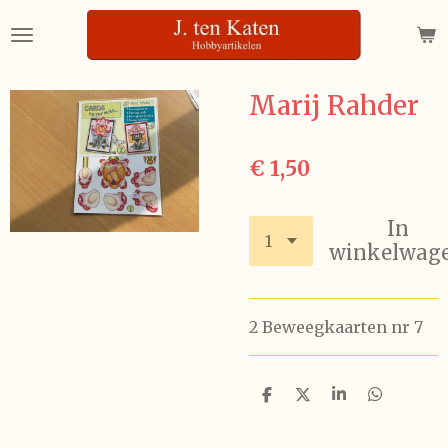
Ga
direct
naar
de
Marij Rahder
hoofdinhoud
€ 1,50
In
winkelwag
2 Beweegkaarten nr 7
D
D
S
D
e
e
h
e
l
e
a
l