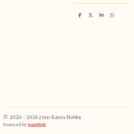
D
D
S
D
e
e
h
e
l
e
a
l
e
l
r
e
n
e
n
© 2020 - 2026 J ten Katen Hobby
Powered by
JouwWeb