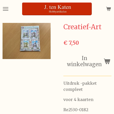
Ga
direct
naar
de
Creatief-Art
hoofdinhoud
€ 7,50
In
winkelwagen
Uitdruk -pakket
compleet
voor 4 kaarten
Re2530-0182