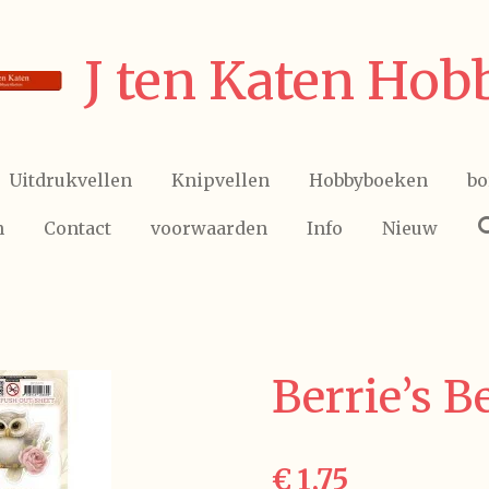
J ten Katen Hob
Uitdrukvellen
Knipvellen
Hobbyboeken
bo
n
Contact
voorwaarden
Info
Nieuw
Berrie’s B
€ 1,75