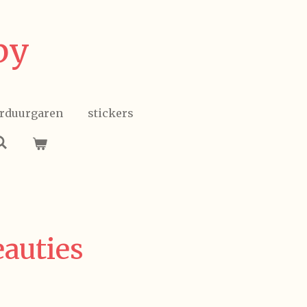
by
rduurgaren
stickers
eauties