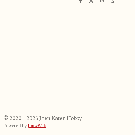
D
D
S
D
e
e
h
e
l
e
a
l
e
l
r
e
n
e
n
© 2020 - 2026 J ten Katen Hobby
Powered by
JouwWeb