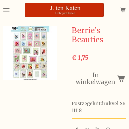
Ga
direct
naar
de
Berrie’s
hoofdinhoud
Beauties
€ 1,75
In
winkelwagen
Postzegeluitdrukvel SB
11118