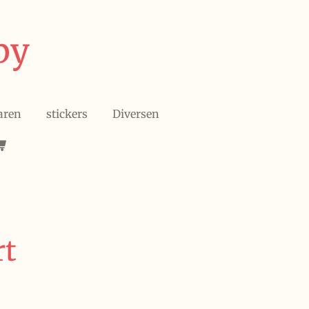
by
aren
stickers
Diversen
rt