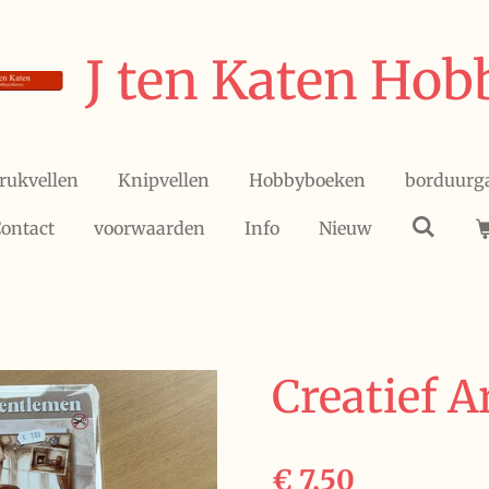
J ten Katen Hob
rukvellen
Knipvellen
Hobbyboeken
borduurg
ontact
voorwaarden
Info
Nieuw
Creatief A
€ 7,50