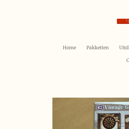
Ga
direct
naar
de
hoofdinhoud
Home
Pakketten
Uitd
C