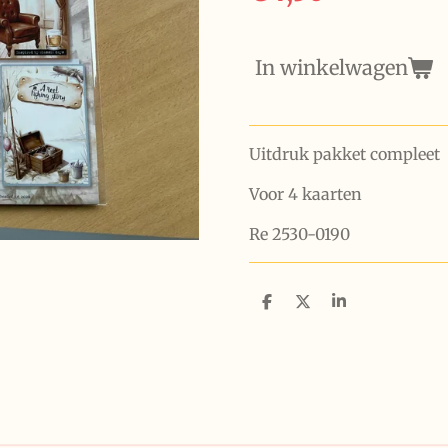
In winkelwagen
Uitdruk pakket compleet
Voor 4 kaarten
Re 2530-0190
D
D
S
e
e
h
l
e
a
e
l
r
n
e