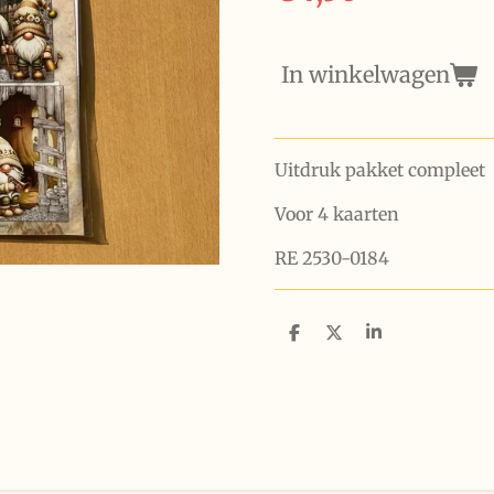
In winkelwagen
Uitdruk pakket compleet
Voor 4 kaarten
RE 2530-0184
D
D
S
e
e
h
l
e
a
e
l
r
n
e