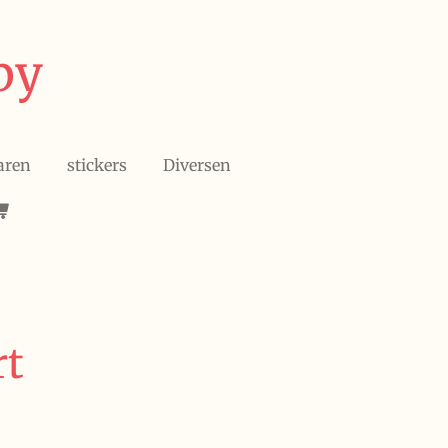
by
aren
stickers
Diversen
rt