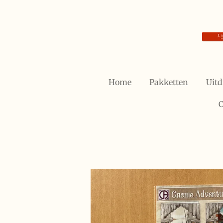
Ga
direct
naar
de
hoofdinhoud
Home
Pakketten
Uitd
C