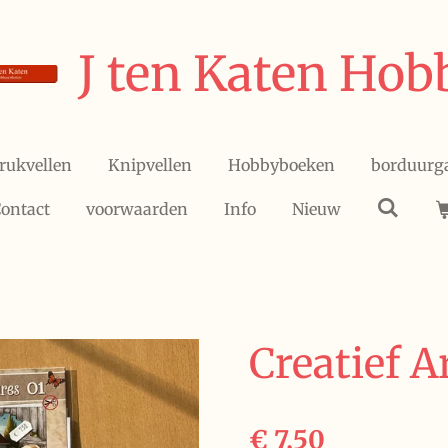
J ten Katen Hob
rukvellen
Knipvellen
Hobbyboeken
borduurg
ontact
voorwaarden
Info
Nieuw
Creatief A
€ 7,50