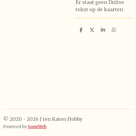
Er staat geen Duitse
tekst op de kaarten
D
D
S
D
e
e
h
e
l
e
a
l
e
l
r
e
n
e
n
© 2020 - 2026 J ten Katen Hobby
Powered by
JouwWeb