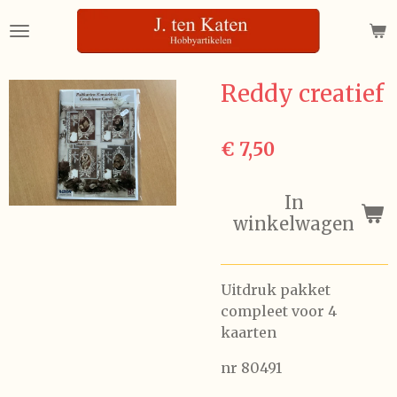
Ga
direct
naar
de
Reddy creatief
hoofdinhoud
€ 7,50
In
winkelwagen
Uitdruk pakket
compleet voor 4
kaarten
nr 80491