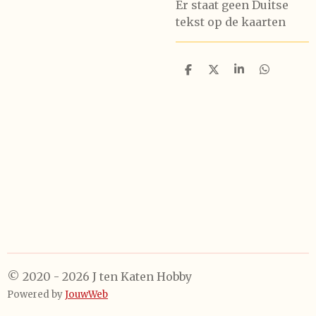
Er staat geen Duitse
tekst op de kaarten
D
D
S
D
e
e
h
e
l
e
a
l
e
l
r
e
n
e
n
© 2020 - 2026 J ten Katen Hobby
Powered by
JouwWeb