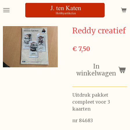
Ga
direct
naar
de
Reddy creatief
hoofdinhoud
€ 7,50
In
winkelwagen
Uitdruk pakket
compleet voor 3
kaarten
nr 84683