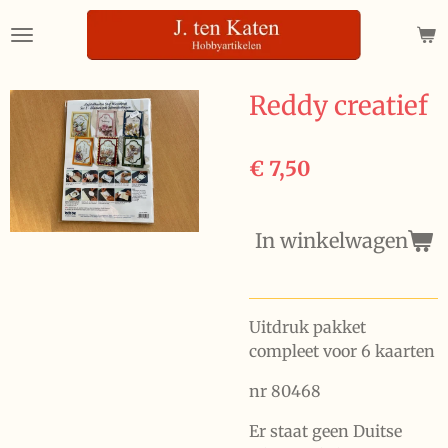
Ga
direct
naar
de
Reddy creatief
hoofdinhoud
€ 7,50
In winkelwagen
Uitdruk pakket
compleet voor 6 kaarten
nr 80468
Er staat geen Duitse