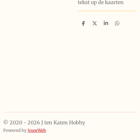
tekst op de kaarten
D
D
S
D
e
e
h
e
l
e
a
l
e
l
r
e
n
e
n
© 2020 - 2026 J ten Katen Hobby
Powered by
JouwWeb