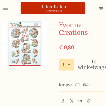
Ga
direct
naar
de
Yvonne
hoofdinhoud
Creations
€ 0,80
In
winkelwag
knipvel CD 11541
D
D
S
D