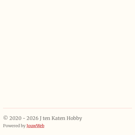
e
l
r
e
n
e
n
© 2020 - 2026 J ten Katen Hobby
Powered by
JouwWeb