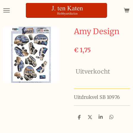
Ga
direct
naar
de
Amy Design
hoofdinhoud
€ 1,75
Uitverkocht
Uitdrukvel SB 10976
D
D
S
D
e
e
h
e
l
e
a
l