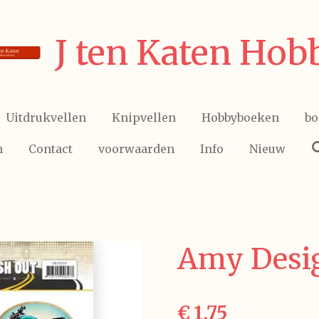
J ten Katen Hob
Uitdrukvellen
Knipvellen
Hobbyboeken
bo
n
Contact
voorwaarden
Info
Nieuw
Amy Desi
€ 1,75