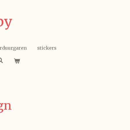
by
rduurgaren
stickers
gn