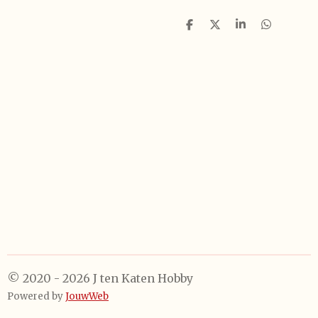
D
D
S
D
e
e
h
e
l
e
a
l
e
l
r
e
n
e
n
© 2020 - 2026 J ten Katen Hobby
Powered by
JouwWeb