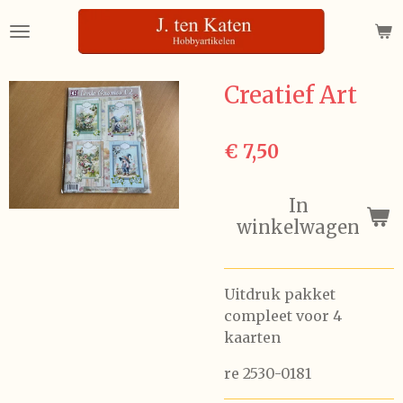
Ga
direct
naar
de
Creatief Art
hoofdinhoud
€ 7,50
In
winkelwagen
Uitdruk pakket
compleet voor 4
kaarten
re 2530-0181