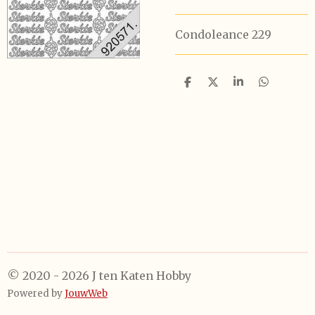
Condoleance 229
D
D
S
D
e
e
h
e
l
e
a
l
e
l
r
e
n
e
n
© 2020 - 2026 J ten Katen Hobby
Powered by
JouwWeb