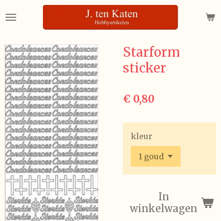
Ga
direct
naar
de
Starform
hoofdinhoud
sticker
€ 0,80
kleur
In
winkelwagen