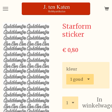
Ga
direct
naar
de
Starform
hoofdinhoud
sticker
€ 0,80
kleur
In
winkelwag