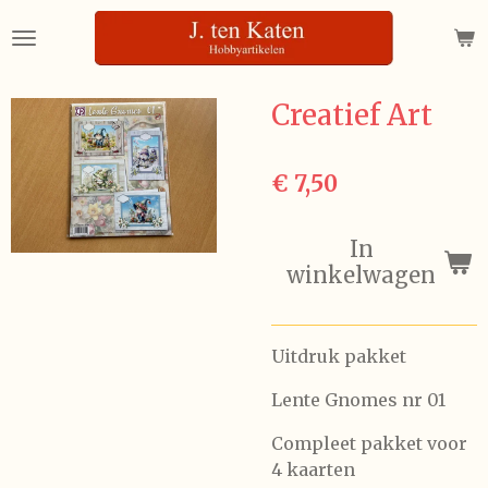
Ga
direct
naar
de
Creatief Art
hoofdinhoud
€ 7,50
In
winkelwagen
Uitdruk pakket
Lente Gnomes nr 01
Compleet pakket voor
4 kaarten