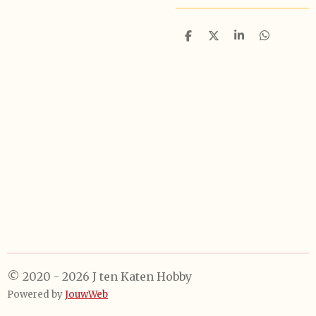
D
D
S
D
e
e
h
e
l
e
a
l
e
l
r
e
n
e
n
© 2020 - 2026 J ten Katen Hobby
Powered by
JouwWeb