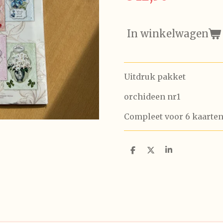
In winkelwagen
Uitdruk pakket
orchideen nr1
Compleet voor 6 kaarte
D
D
S
e
e
h
l
e
a
e
l
r
n
e