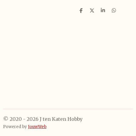
D
D
S
D
e
e
h
e
l
e
a
l
e
l
r
e
n
e
n
© 2020 - 2026 J ten Katen Hobby
Powered by
JouwWeb