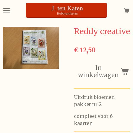
Ga
direct
naar
de
Reddy creative
hoofdinhoud
€ 12,50
In
winkelwagen
Uitdruk bloemen
pakket nr 2
compleet voor 6
kaarten