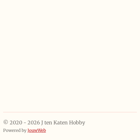
e
e
h
e
l
e
a
l
e
l
r
e
n
e
n
© 2020 - 2026 J ten Katen Hobby
Powered by
JouwWeb