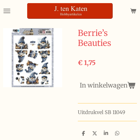
Ga
direct
naar
de
Berrie’s
hoofdinhoud
Beauties
€ 1,75
In winkelwagen
Uitdrukvel SB 11049
D
D
S
D