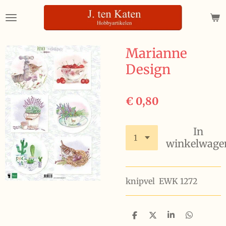
Ga
direct
naar
de
Marianne
hoofdinhoud
Design
€ 0,80
In
winkelwage
knipvel EWK 1272
D
D
S
D