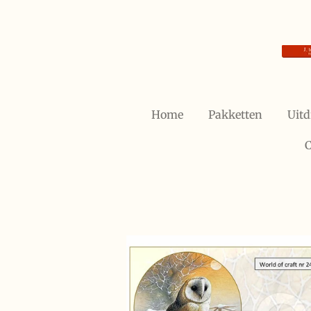
Ga
direct
naar
de
hoofdinhoud
Home
Pakketten
Uitd
C