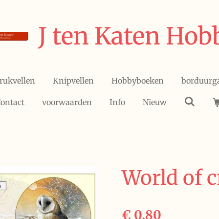
J ten Katen Hob
rukvellen
Knipvellen
Hobbyboeken
borduurg
ontact
voorwaarden
Info
Nieuw
World of c
€ 0,80