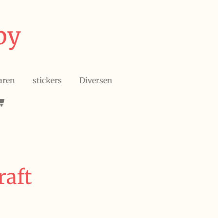
by
aren
stickers
Diversen
raft