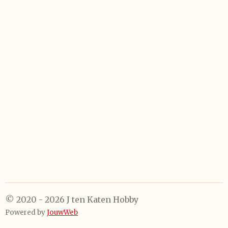
e
e
h
e
l
e
a
l
e
l
r
e
n
e
n
© 2020 - 2026 J ten Katen Hobby
Powered by
JouwWeb