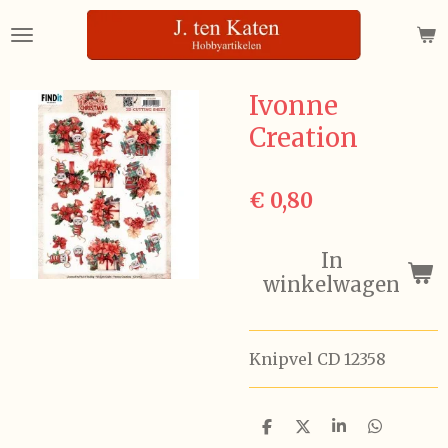
Ga
direct
naar
de
Ivonne
hoofdinhoud
Creation
€ 0,80
In
winkelwagen
Knipvel CD 12358
D
D
S
D